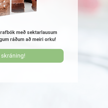
 rafbók með sektarlausum 

gum ráðum að meiri orku!
 skráning!