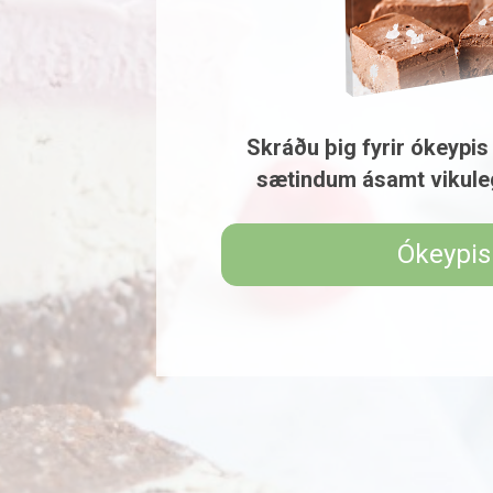
Skráðu þig fyrir ókeypis
sætindum ásamt vikule
Ókeypis